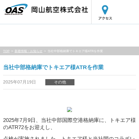
MENU
TOP
新着情報・お知らせ
当社中部格納庫でトキエア様ATRを作業
当社中部格納庫でトキエア様ATRを作業
2025年07月19日
その他
2025
年
7
月
9
日、当社中部国際空港格納庫に、トキエア様
の
ATR72
をお迎えし、
点検が実施されました。トキエア様と当社間のコラボレ