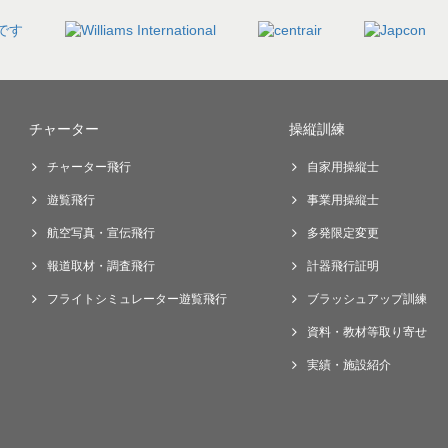
チャーター
操縦訓練
チャーター飛行
自家用操縦士
遊覧飛行
事業用操縦士
航空写真・宣伝飛行
多発限定変更
報道取材・調査飛行
計器飛行証明
フライトシミュレーター遊覧飛行
ブラッシュアップ訓練
資料・教材等取り寄せ
実績・施設紹介