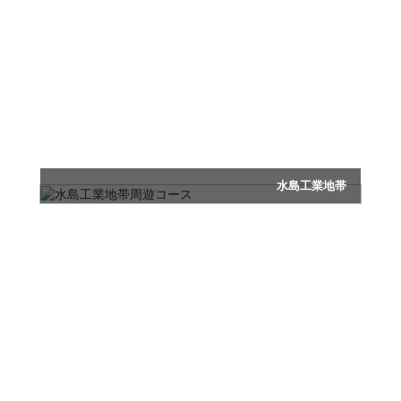
瀬戸内海のシンボルでもあり人工衛星からも確認
できる瀬戸大橋を眼下に眺めるコース。上空から
見る瀬戸大橋の迫力は圧巻！
水島工業地帯
工場ブーム到来！人気の秘密を確かめよう！
水島工業地帯周遊コース
所要時間：20分
フライト料：25,410円
(税込)
※大人３名までご搭乗いただけます(３歳未満のお子様は更に
２名まで搭乗可能)。
世界に誇る巨大工場の町、水島を巡ります。途