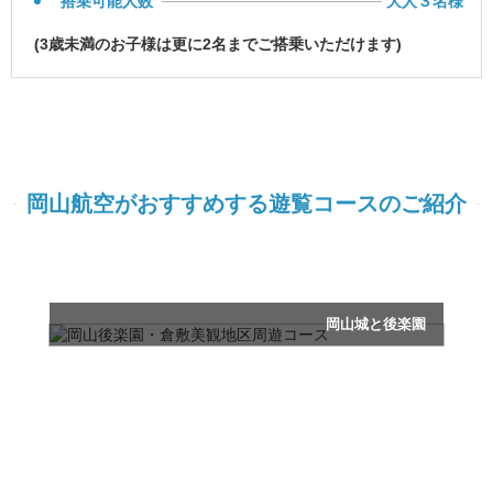
搭乗可能人数
大人３名様
(3歳未満のお子様は更に2名までご搭乗いただけます)
岡山航空がおすすめする遊覧コースのご紹介
岡山城と後楽園
岡山と倉敷をいいとこどり！観光名所を巡るコース
岡山後楽園・倉敷美観地区周遊コース
所要時間：20分
フライト料：25,410円
(税込)