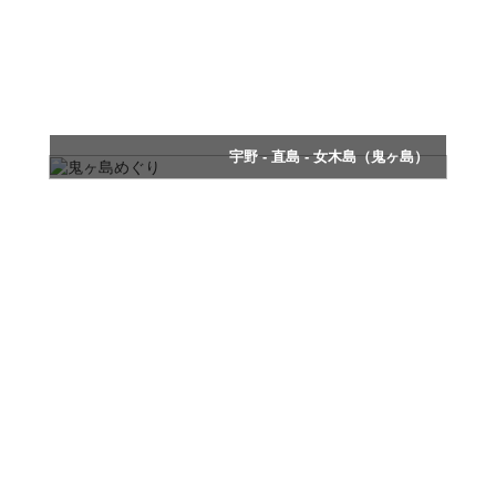
中、倉敷や瀬戸大橋も見られるかも。
宇野 - 直島 - 女木島（鬼ヶ島）
おとぎ話桃太郎で有名な「鬼ヶ島」へ！いざ参ろう！
鬼ヶ島めぐりコース
所要時間：20分
フライト料：25,410円
(税込)
※大人３名までご搭乗いただけます(３歳未満のお子様は更に
２名まで搭乗可能)。
鬼ヶ島伝説の一つ、「女木島」を巡ります。道中
では美しい瀬戸内海に浮かぶ島々をお楽しみくだ
さい。