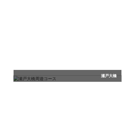
※大人３名までご搭乗いただけます(３歳未満のお子様は更に
２名まで搭乗可能)。
日本三大庭園の一つ、岡山後楽園や岡山城を上空
から楽しんだ後、伝統ある倉敷美観地区を巡りま
す。
瀬戸大橋
行きはさぬき富士、帰りは鷲羽山、瀬戸内海満喫コース
瀬戸大橋周遊コース
所要時間：20分
フライト料：25,410円
(税込)
※大人３名までご搭乗いただけます(３歳未満のお子様は更に
２名まで搭乗可能)。