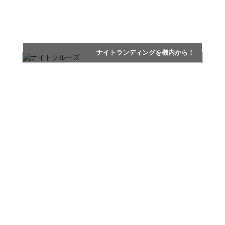
ナイトランディングを機内から！
美しい夜景を眺めながら特別な時間を…
ナイトクルーズ
所要時間：15分
フライト料：25,410円
(税込)
実施期間：
11月中旬～2月中旬頃
※大人３名までご搭乗いただけます(３歳未満のお子様は更に
２名まで搭乗可能)。
まるで宝石を散りばめたように美しい岡山市街地
上空で特別な夜をお楽しみください。