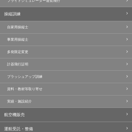
フライトシミュレーター遊覧飛行
操縦訓練
自家用操縦士
事業用操縦士
多発限定変更
計器飛行証明
ブラッシュアップ訓練
資料・教材等取り寄せ
実績・施設紹介
航空機販売
運航受託・整備