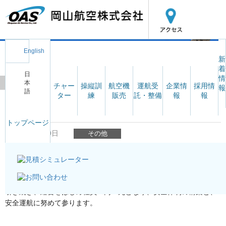
MENU
English
新
着
日
情
本
TOP
新着情報・お知らせ
2025年度安全報告書の公表
チャー
操縦訓
航空機
運航受
企業情
採用情
報
語
ター
練
販売
託・整備
報
報
2025年度安全報告書の公表
トップページ
2026年06月30日
その他
2025
年度安全報告書を作成いたしました。
本報告書は、航空法第
111
条の
6
に基づき公表するものです。
引き続き、経営をはじめ社員一同一丸となり、安全体制の構築と、
安全運航に努めて参ります。