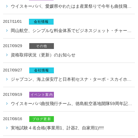
ウイスキーパパ、愛媛県やわたはま産業祭りで今年も曲技飛行を披露
2017/11/01
会社情報
岡山航空、シンプルな料金体系でビジネスジェット・チャーターサービスの販売開始
2017/09/29
その他
資格取得状況（更新）のお知らせ
2017/09/27
会社情報
ジャプコン、海上保安庁と日本初セスナ・ターボ・スカイホークJT-A 5機の契約締結
2017/09/19
イベント案内
ウイスキーパパ曲技飛行チーム、徳島航空基地開隊59周年記念式典への参加について
2017/08/16
ブログ更新
実地試験４名合格(事業用1、計器2、自家用1)!!!!