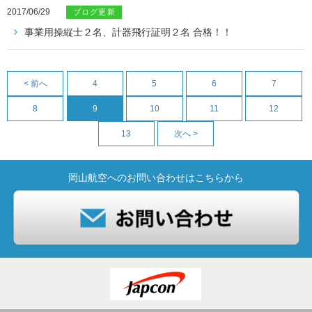
2017/06/29
ブログ更新
事業用操縦士２名、計器飛行証明２名 合格！！
< 前へ
4
5
6
7
8
9
10
11
12
13
次へ >
岡山航空へのお問い合わせはこちらから